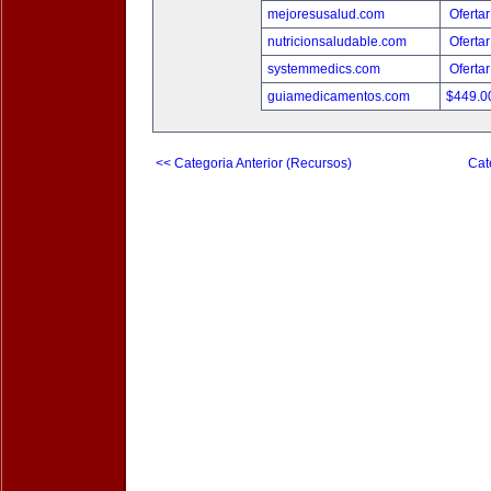
mejoresusalud.com
Ofertar
nutricionsaludable.com
Ofertar
systemmedics.com
Ofertar
guiamedicamentos.com
$449.
<< Categoria Anterior (Recursos)
Cat