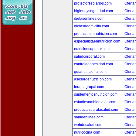
protectoresdiarios.com
Ofertar
higieneyseguridad.com
Ofertar
dietasenlinea.com
Ofertar
dietasadomicilio.com
Ofertar
productosdenutricion.com
Ofertar
especialistaennutricion.com
Ofertar
nutricionsuperior.com
Ofertar
saludcorporal.com
Ofertar
controldeobesidad.com
Ofertar
guianutricional.com
Ofertar
asesordenutricion.com
Ofertar
terapiagrupal.com
Ofertar
suplementosnutricion.com
Ofertar
estudiosambientales.com
Ofertar
productosparalasalud.com
Ofertar
saludenlinea.com
Ofertar
webdesalud.com
Ofertar
nutricocina.com
Ofertar