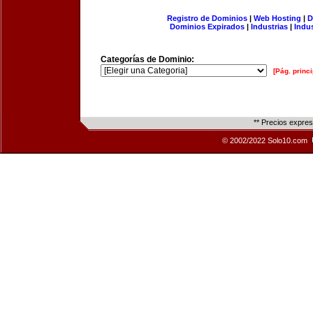
Registro de Dominios
|
Web Hosting
|
D
Dominios Expirados
|
Industrias
|
Indu
Categorías de Dominio:
[Pág. princi
** Precios expre
© 2002/2022 Solo10.com