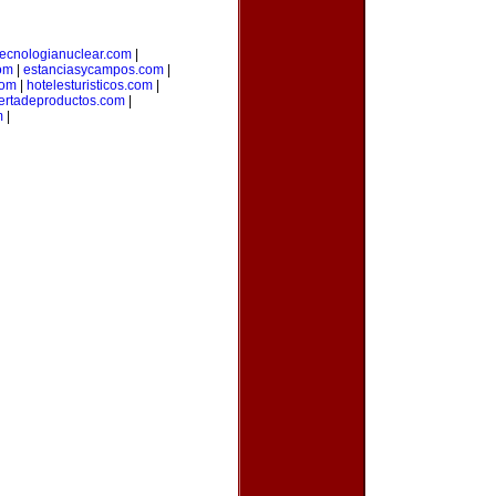
tecnologianuclear.com
|
om
|
estanciasycampos.com
|
com
|
hotelesturisticos.com
|
ertadeproductos.com
|
m
|