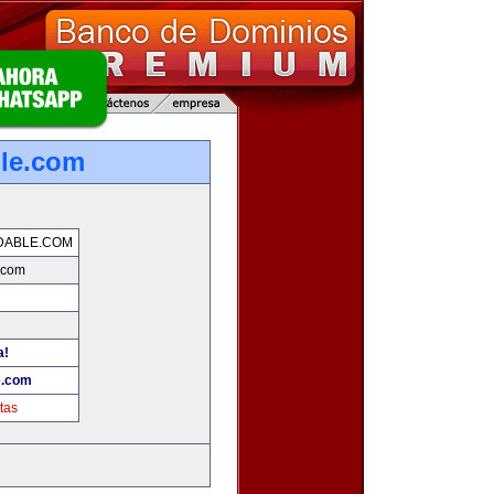
ble.com
DABLE.COM
.com
a!
e.com
tas