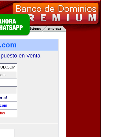
d.com
 puesto en Venta
LUD.COM
com
erta!
.com
tas