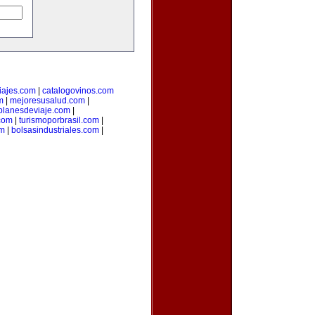
iajes.com
|
catalogovinos.com
m
|
mejoresusalud.com
|
planesdeviaje.com
|
.com
|
turismoporbrasil.com
|
om
|
bolsasindustriales.com
|