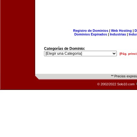
Registro de Dominios
|
Web Hosting
|
D
Dominios Expirados
|
Industrias
|
Indu
Categorías de Dominio:
[Pág. princi
** Precios expre
© 2002/2022 Solo10.com