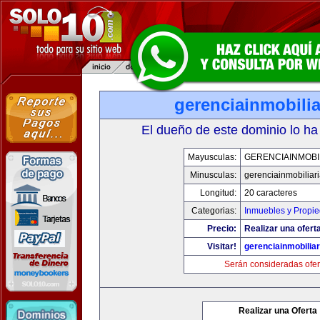
gerenciainmobili
El dueño de este dominio lo ha
Mayusculas:
GERENCIAINMOBI
Minusculas:
gerenciainmobiliar
Longitud:
20 caracteres
Categorias:
Inmuebles y Propi
Precio:
Realizar una oferta
Visitar!
gerenciainmobilia
Serán consideradas ofer
Realizar una Oferta