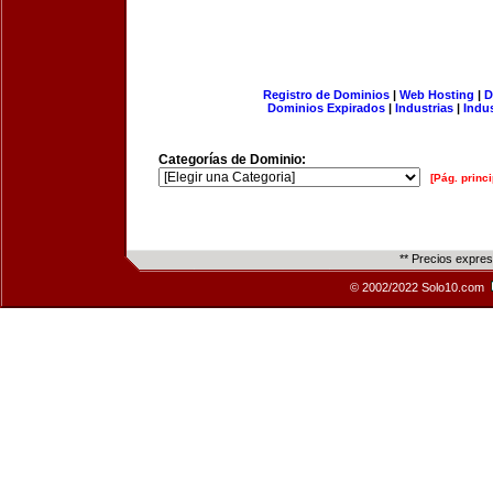
Registro de Dominios
|
Web Hosting
|
D
Dominios Expirados
|
Industrias
|
Indu
Categorías de Dominio:
[Pág. princi
** Precios expre
© 2002/2022 Solo10.com