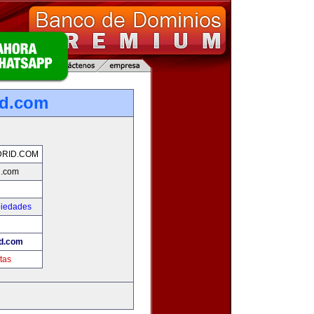
id.com
DRID.COM
d.com
piedades
d.com
tas