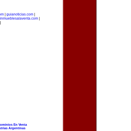
com
|
guianoticias.com
|
inmueblesalaventa.com
|
|
ominios En Venta
strias Argentinas